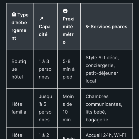
🚇
🏨 Type
📍
Proxi
d’hébe
Capa
mité
✨ Services phares
rgeme
cité
métr
nt
o
Style Art déco,
Boutiq
1 à 3
5-8
conciergerie,
ue
perso
min à
petit-déjeuner
hôtel
nnes
pied
local
Jusqu
Moin
Chambres
Hôtel
’à 5
s de
communicantes,
familial
perso
10
lits bébé,
nnes
min
bagagerie
Hôtel
1 à 2
Accueil 24h, Wi-Fi
5 min