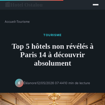
Hotel Ostalou
📰
Accueil
›
Tourisme
TOURISME
Top 5 hôtels non révélés à
Paris 14 à découvrir
absolument
Éléanore
12/05/2026 07:44
10 min de lecture
É